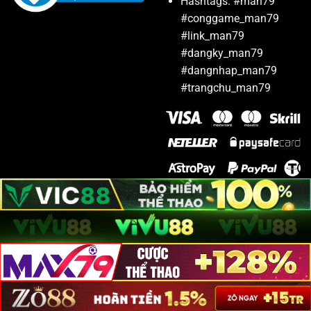
Hashtags: #man79
#conggame_man79
#link_man79
#dangky_man79
#dangnhap_man79
#trangchu_man79
Copyright 2026 ©
man79top