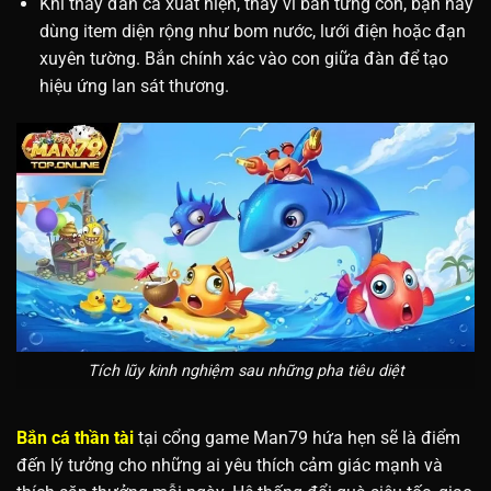
Khi thấy đàn cá xuất hiện, thay vì bắn từng con, bạn hãy
dùng item diện rộng như bom nước, lưới điện hoặc đạn
xuyên tường. Bắn chính xác vào con giữa đàn để tạo
hiệu ứng lan sát thương.
Tích lũy kinh nghiệm sau những pha tiêu diệt
Bắn cá thần tài
tại cổng game Man79 hứa hẹn sẽ là điểm
đến lý tưởng cho những ai yêu thích cảm giác mạnh và