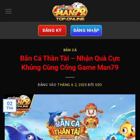
Bỏ
qua
nội
dung
ĐĂNG KÝ
ĐĂNG NHẬP
BẮN CÁ
Bắn Cá Thần Tài – Nhận Quà Cực
Khủng Cùng Cổng Game Man79
ĐĂNG VÀO
THÁNG 6 2, 2025
BỞI
SEO
02
Th6