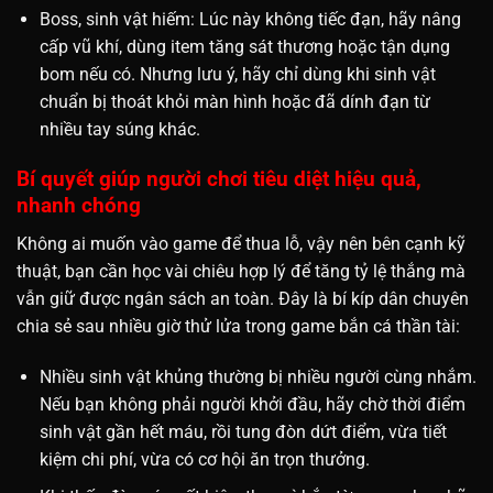
Boss, sinh vật hiếm: Lúc này không tiếc đạn, hãy nâng
cấp vũ khí, dùng item tăng sát thương hoặc tận dụng
bom nếu có. Nhưng lưu ý, hãy chỉ dùng khi sinh vật
chuẩn bị thoát khỏi màn hình hoặc đã dính đạn từ
nhiều tay súng khác.
Bí quyết giúp người chơi tiêu diệt hiệu quả,
nhanh chóng
Không ai muốn vào game để thua lỗ, vậy nên bên cạnh kỹ
thuật, bạn cần học vài chiêu hợp lý để tăng tỷ lệ thắng mà
vẫn giữ được ngân sách an toàn. Đây là bí kíp dân chuyên
chia sẻ sau nhiều giờ thử lửa trong game bắn cá thần tài:
Nhiều sinh vật khủng thường bị nhiều người cùng nhắm.
Nếu bạn không phải người khởi đầu, hãy chờ thời điểm
sinh vật gần hết máu, rồi tung đòn dứt điểm, vừa tiết
kiệm chi phí, vừa có cơ hội ăn trọn thưởng.