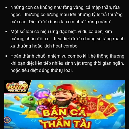
Những con cá khủng như rồng vàng, cá mập thần, rùa
ngọc… thường có lượng máu lớn nhưng tỷ lệ trả thưởng
cực cao. Diệt được boss là xem như “trúng mánh”.
Một số loài có hiệu ứng đặc biệt, ví dụ cá đèn, kim
cương, nhân đôi xu… tiêu diệt được chúng sẽ tăng mạnh
xu thưởng hoặc kích hoạt combo.
Hoàn thành chuỗi nhiệm vụ combo kill, hệ thống thưởng
khi bạn diệt liên tiếp nhiều sinh vật trong thời gian ngắn,
hoặc tiêu diệt đúng thứ tự loài.