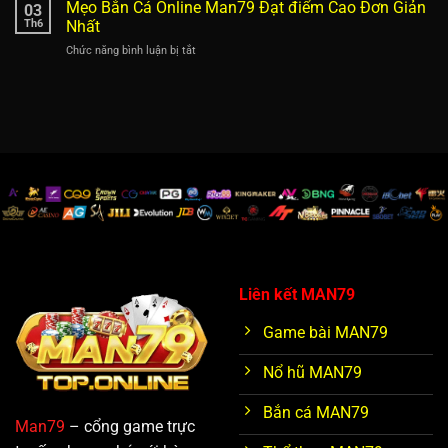
Tính
Mẹo Bắn Cá Online Man79 Đạt điểm Cao Đơn Giản
Thắng
03
Thắng
Tài
Đậm
Th6
Nhất
Hơn
Xỉu
Trong
Chức năng bình luận bị tắt
ở
Luôn
Lần
Mẹo
Thắng
Đầu
Bắn
Để
Cá
Lượm
Online
Thóc
Man79
Đầy
Đạt
Túi
điểm
Mỗi
Cao
Ngày
Đơn
Giản
Nhất
Liên kết MAN79
Game bài MAN79
Nổ hũ MAN79
Bắn cá MAN79
Man79
– cổng game trực