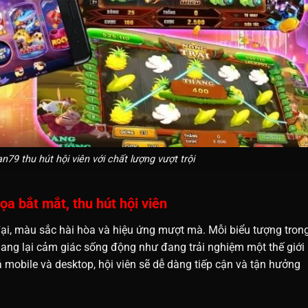
79 thu hút hội viên với chất lượng vượt trội
ọa bắt mắt, thu hút hội viên
đại, màu sắc hài hòa và hiệu ứng mượt mà. Mỗi biểu tượng tron
mang lại cảm giác sống động như đang trải nghiệm một thế giới
o cả mobile và desktop, hội viên sẽ dễ dàng tiếp cận và tận hưởng