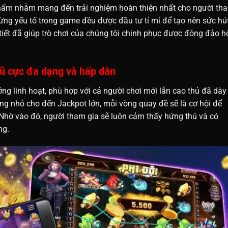
hẩm nhằm mang đến trải nghiệm hoàn thiện nhất cho người th
từng yếu tố trong game đều được đầu tư tỉ mỉ để tạo nên sức hú
 tiết đã giúp trò chơi của chúng tôi chinh phục được đông đảo h
ũ cực đa dạng và hấp dẫn
 linh hoạt, phù hợp với cả người chơi mới lẫn cao thủ đã dày
g nhỏ cho đến Jackpot lớn, mỗi vòng quay đề sẽ là cơ hội để
 Nhờ vào đó, người tham gia sẽ luôn cảm thấy hứng thú và có
ng.