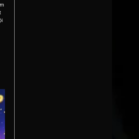
Đơn
am
Giản
t
Nhất
ội