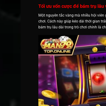
Tối ưu vốn cược để bám trụ lâu
Một nguyên tắc vàng mà nhiều hội viên g
chơi. Cách này giúp kéo dài thời gian t
bám trụ lâu dài trong trò chơi chính là c