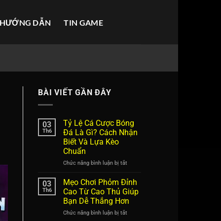
HƯỚNG DẪN
TIN GAME
BÀI VIẾT GẦN ĐÂY
Tỷ Lệ Cá Cược Bóng
03
Th6
Đá Là Gì? Cách Nhận
Biết Và Lựa Kèo
Chuẩn
Chức năng bình luận bị tắt
ở
Tỷ
Lệ
Mẹo Chơi Phỏm Đỉnh
03
Cá
Th6
Cao Từ Cao Thủ Giúp
Cược
Bạn Dễ Thắng Hơn
Bóng
Chức năng bình luận bị tắt
ở
Đá