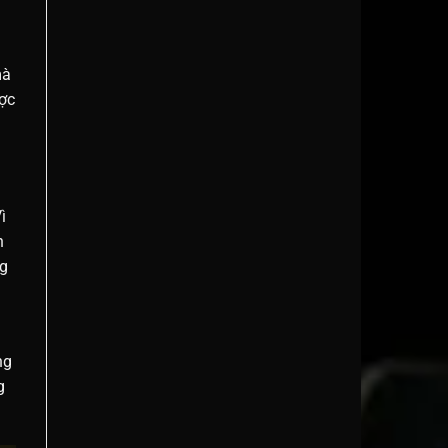
mà
ược
ì
n
ng
ng
g