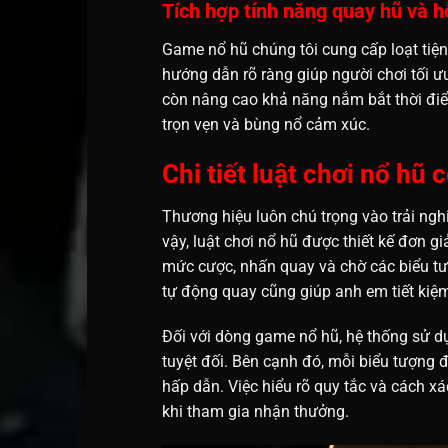
Tích hợp tính năng quay hũ và hỗ
Game nổ hũ chúng tôi cung cấp loạt tiện
hướng dẫn rõ ràng giúp người chơi tối ư
còn nâng cao khả năng nắm bắt thời điể
trọn vẹn và bùng nổ cảm xúc.
Chi tiết luật chơi nổ hũ
Thương hiệu luôn chú trọng vào trải ngh
vậy, luật chơi nổ hũ được thiết kế đơn 
mức cược, nhấn quay và chờ các biểu tư
tự động quay cũng giúp anh em tiết kiệm 
Đối với dòng game nổ hũ, hệ thống sử 
tuyệt đối. Bên cạnh đó, mỗi biểu tượng 
hấp dẫn. Việc hiểu rõ quy tắc và cách xá
khi tham gia nhận thưởng.