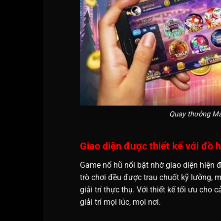
Quay thưởng Man
Giao diện được thiết kế với đồ h
Game nổ hũ nổi bật nhờ giao diện hiện 
trò chơi đều được trau chuốt kỹ lưỡng, 
giải trí thực thụ. Với thiết kế tối ưu ch
giải trí mọi lúc, mọi nơi.