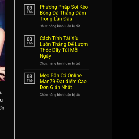
Mẹo
Là
Chơi
Gì?
Phương Pháp Soi Kèo
03
Phỏm
Cách
Th6
Bóng Đá Thắng Đậm
Đỉnh
Nhận
Trong Lần Đầu
Cao
Biết
Chức năng bình luận bị tắt
ở
Từ
Và
Phương
Cao
Lựa
Pháp
Thủ
Cách Tính Tài Xỉu
Kèo
03
Soi
Giúp
Chuẩn
Th6
Luôn Thắng Để Lượm
Kèo
Bạn
Thóc Đầy Túi Mỗi
Bóng
Dễ
Ngày
Đá
Thắng
Thắng
Chức năng bình luận bị tắt
Hơn
ở
Đậm
Cách
Trong
Tính
Mẹo Bắn Cá Online
03
Lần
Tài
Th6
Man79 Đạt điểm Cao
Đầu
Xỉu
Đơn Giản Nhất
Luôn
.
Chức năng bình luận bị tắt
ở
Thắng
ều
Mẹo
Để
Bắn
Lượm
lớn
Cá
Thóc
Online
Đầy
Man79
Túi
Đạt
Mỗi
điểm
Ngày
Cao