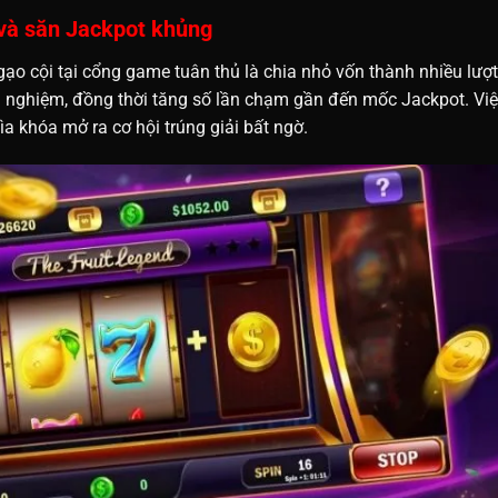
 và săn Jackpot khủng
ạo cội tại cổng game tuân thủ là chia nhỏ vốn thành nhiều lượt
rải nghiệm, đồng thời tăng số lần chạm gần đến mốc Jackpot. Vi
hìa khóa mở ra cơ hội trúng giải bất ngờ.