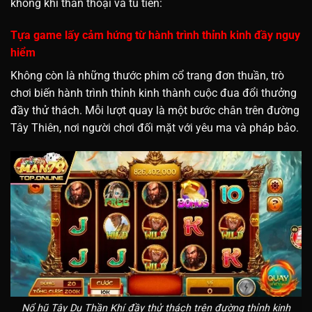
không khí thần thoại và tu tiên:
Tựa game lấy cảm hứng từ hành trình thỉnh kinh đầy nguy
hiểm
Không còn là những thước phim cổ trang đơn thuần, trò
chơi biến hành trình thỉnh kinh thành cuộc đua đổi thưởng
đầy thử thách. Mỗi lượt quay là một bước chân trên đường
Tây Thiên, nơi người chơi đối mặt với yêu ma và pháp bảo.
Nổ hũ Tây Du Thần Khí đầy thử thách trên đường thỉnh kinh