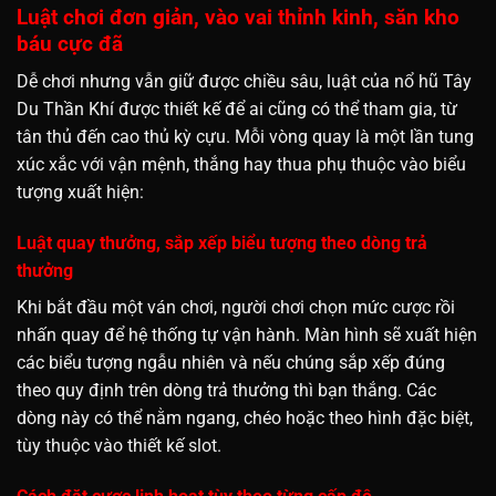
Luật chơi đơn giản, vào vai thỉnh kinh, săn kho
báu cực đã
Dễ chơi nhưng vẫn giữ được chiều sâu, luật của nổ hũ Tây
Du Thần Khí được thiết kế để ai cũng có thể tham gia, từ
tân thủ đến cao thủ kỳ cựu. Mỗi vòng quay là một lần tung
xúc xắc với vận mệnh, thắng hay thua phụ thuộc vào biểu
tượng xuất hiện:
Luật quay thưởng, sắp xếp biểu tượng theo dòng trả
thưởng
Khi bắt đầu một ván chơi, người chơi chọn mức cược rồi
nhấn quay để hệ thống tự vận hành. Màn hình sẽ xuất hiện
các biểu tượng ngẫu nhiên và nếu chúng sắp xếp đúng
theo quy định trên dòng trả thưởng thì bạn thắng. Các
dòng này có thể nằm ngang, chéo hoặc theo hình đặc biệt,
tùy thuộc vào thiết kế slot.