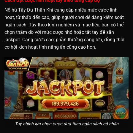
Cách đặt cược linh hoạt tùy theo từng cấp độ
Nổ hũ Tây Du Thần Khí cung cấp nhiều mức cược linh
hoạt, từ thấp đến cao, giúp người chơi dễ dàng kiểm soát
ngân sách. Tùy theo kinh nghiệm và mục tiêu, bạn có thể
chọn thăm dò với mức cược nhỏ hoặc tất tay để săn
jackpot. Càng cược cao, phần thưởng càng lớn, đồng thời
cơ hội kích hoạt tính năng ẩn cũng cao hơn.
Tùy chỉnh lựa chọn cược dựa theo ngân sách cá nhân